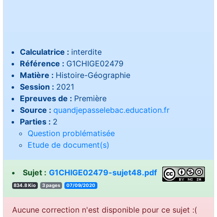
Calculatrice :
interdite
Référence :
G1CHIGE02479
Matière :
Histoire-Géographie
Session :
2021
Epreuves de :
Première
Source :
quandjepasselebac.education.fr
Parties :
2
Question problématisée
Etude de document(s)
Sujet :
G1CHIGE02479-sujet48.pdf
834.8 Kio
3 pages
07/09/2020
Aucune correction n'est disponible pour ce sujet :(