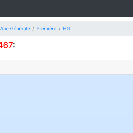
Voie Générale
Première
HG
467
: