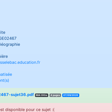
ite
GE02467
Géographie
ière
sselebac.education.fr
atisée
nt(s)
467-sujet36.pdf
664.9 Kio
4 pages
07/09/2020
st disponible pour ce sujet :(