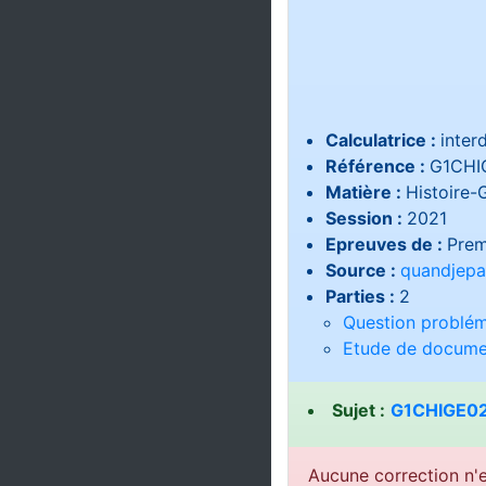
Calculatrice :
interd
Référence :
G1CHI
Matière :
Histoire-
Session :
2021
Epreuves de :
Prem
Source :
quandjepa
Parties :
2
Question problém
Etude de docume
Sujet :
G1CHIGE02
Aucune correction n'e