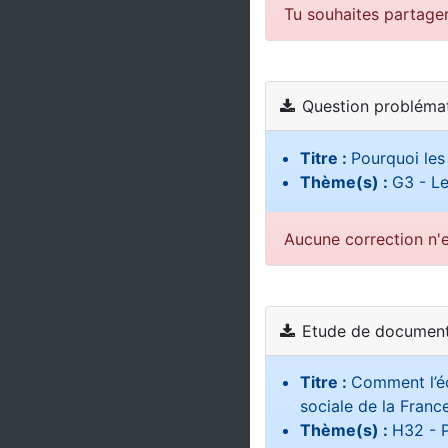
Tu souhaites partage
Question probléma
Titre :
Pourquoi les
Thème(s) :
G3 - Le
Aucune correction n'e
Etude de document
Titre :
Comment l’éc
sociale de la France
Thème(s) :
H32 - P