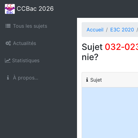
CCBac 2026
Tous les sujets
Accueil
E3C 2020
Actualités
Sujet
032‑02
nie?
Statistiques
À propos...
Sujet