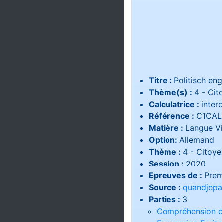
Titre :
Politisch en
Thème(s) :
4 - Cit
Calculatrice :
interd
Référence :
C1CAL
Matière :
Langue V
Option:
Allemand
Thème :
4 - Citoye
Session :
2020
Epreuves de :
Prem
Source :
quandjepa
Parties :
3
Compréhension de