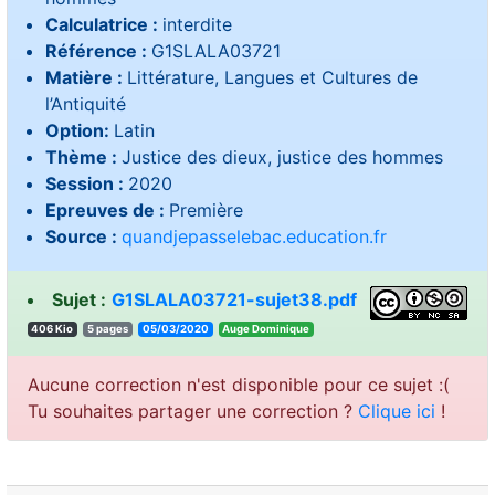
Calculatrice :
interdite
Référence :
G1SLALA03721
Matière :
Littérature, Langues et Cultures de
l’Antiquité
Option:
Latin
Thème :
Justice des dieux, justice des hommes
Session :
2020
Epreuves de :
Première
Source :
quandjepasselebac.education.fr
Sujet :
G1SLALA03721-sujet38.pdf
406 Kio
5 pages
05/03/2020
euqinimoD eguA
Aucune correction n'est disponible pour ce sujet :(
Tu souhaites partager une correction ?
Clique ici
!