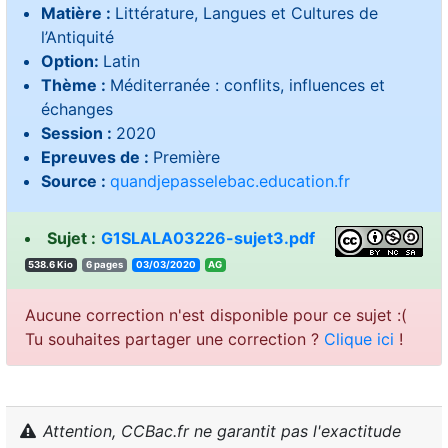
Matière :
Littérature, Langues et Cultures de
l’Antiquité
Option:
Latin
Thème :
Méditerranée : conflits, influences et
échanges
Session :
2020
Epreuves de :
Première
Source :
quandjepasselebac.education.fr
Sujet :
G1SLALA03226-sujet3.pdf
538.6 Kio
6 pages
03/03/2020
GA
Aucune correction n'est disponible pour ce sujet :(
Tu souhaites partager une correction ?
Clique ici
!
Attention, CCBac.fr ne garantit pas l'exactitude