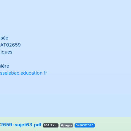
isée
AT02659
iques
ière
sselebac.education.fr
659-sujet63.pdf
854.9 Kio
6 pages
04/03/2020