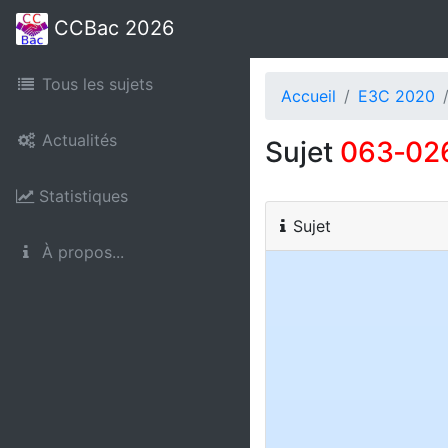
CCBac 2026
Tous les sujets
Accueil
E3C 2020
Actualités
Sujet
063‑02
Statistiques
Sujet
À propos...