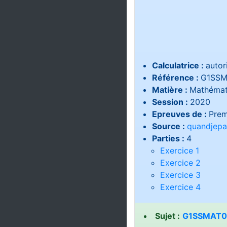
Calculatrice :
autor
Référence :
G1SSM
Matière :
Mathémat
Session :
2020
Epreuves de :
Prem
Source :
quandjepa
Parties :
4
Exercice 1
Exercice 2
Exercice 3
Exercice 4
Sujet :
G1SSMAT02