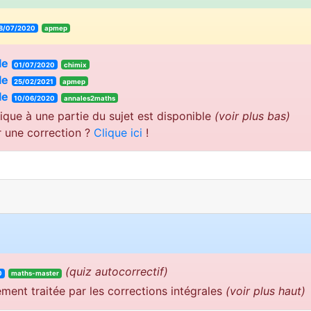
8/07/2020
apmep
le
01/07/2020
chimix
le
25/02/2021
apmep
le
10/06/2020
annales2maths
ique à une partie du sujet est disponible
(voir plus bas)
r une correction ?
Clique ici
!
(quiz autocorrectif)
0
maths-master
ement traitée par les corrections intégrales
(voir plus haut)