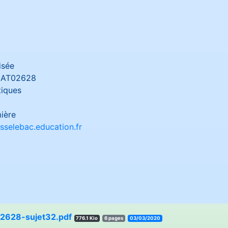
isée
AT02628
iques
ière
sselebac.education.fr
628-sujet32.pdf
776.1 Kio
6 pages
03/03/2020