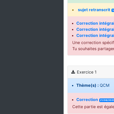
sujet retranscrit
1
Correction
intégra
Correction
intégra
Correction
intégra
Une correction spécif
Tu souhaites partage
Exercice 1
Thème(s) :
QCM
Correction
21/06/202
Cette partie est égal