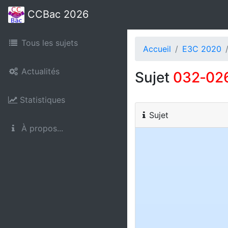
CCBac 2026
Tous les sujets
Accueil
E3C 2020
Actualités
Sujet
032‑02
Statistiques
Sujet
À propos...