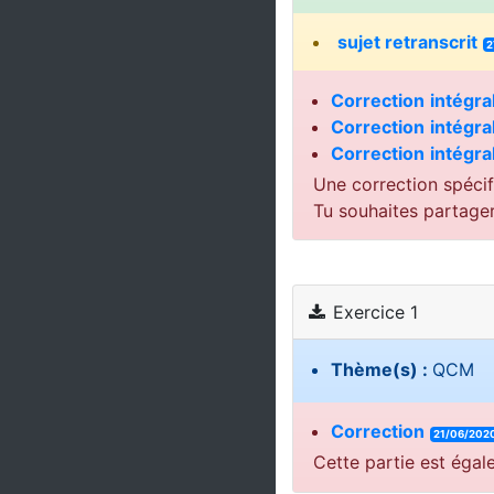
sujet retranscrit
2
Correction
intégra
Correction
intégra
Correction
intégra
Une correction spécif
Tu souhaites partage
Exercice 1
Thème(s) :
QCM
Correction
21/06/202
Cette partie est égal