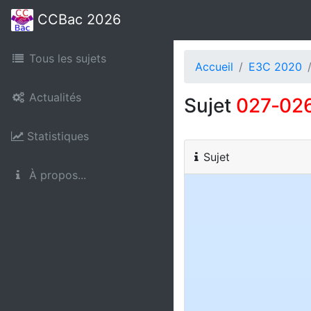
CCBac 2026
Tous les sujets
Accueil
E3C 2020
Actualités
Sujet
027‑02
Statistiques
Sujet
À propos...