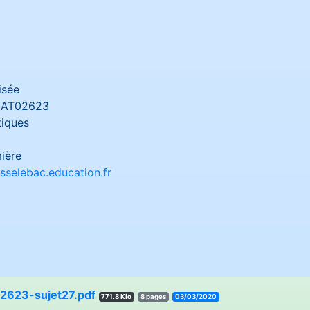
isée
AT02623
iques
ière
sselebac.education.fr
623-sujet27.pdf
771.8 Kio
8 pages
03/03/2020