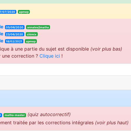
7/07/2020
apmep
le
05/06/2020
annales2maths
le
23/06/2020
chimix
le
18/02/2021
apmep
ique à une partie du sujet est disponible
(voir plus bas)
r une correction ?
Clique ici
!
(quiz autocorrectif)
0
maths-master
ement traitée par les corrections intégrales
(voir plus haut)