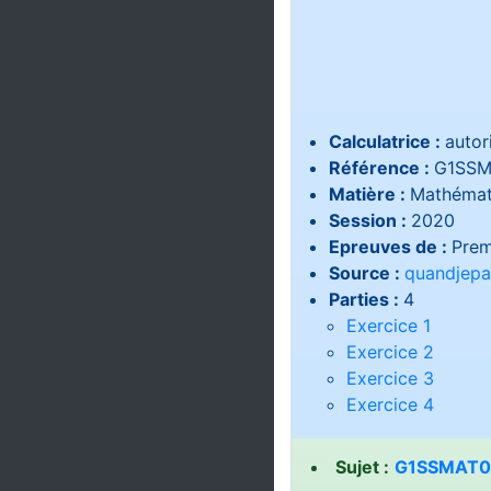
Calculatrice :
autor
Référence :
G1SSM
Matière :
Mathémat
Session :
2020
Epreuves de :
Prem
Source :
quandjepa
Parties :
4
Exercice 1
Exercice 2
Exercice 3
Exercice 4
Sujet :
G1SSMAT02