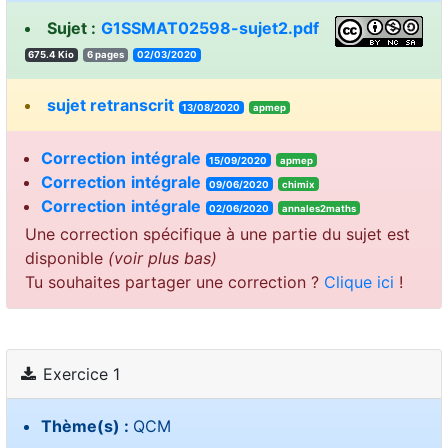
Sujet :
G1SSMAT02598-sujet2.pdf
675.4 Kio
6 pages
02/03/2020
sujet retranscrit
13/08/2020
apmep
Correction
intégrale
15/09/2020
apmep
Correction
intégrale
09/06/2020
chimix
Correction
intégrale
02/06/2020
annales2maths
Une correction spécifique à une partie du sujet est
disponible
(voir plus bas)
Tu souhaites partager une correction ?
Clique ici
!
Exercice 1
Thème(s) :
QCM