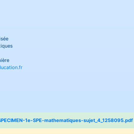
isée
iques
ière
ucation.fr
PECIMEN-1e-SPE-mathematiques-sujet_4_1258095.pdf