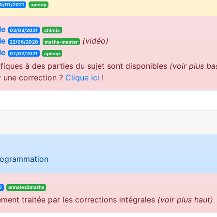
0/01/2021
apmep
le
03/03/2021
chimix
le
(vidéo)
22/06/2020
maths-master
le
07/02/2021
apmep
fiques à des parties du sujet sont disponibles
(voir plus ba
r une correction ?
Clique ici
!
programmation
0
annales2maths
ement traitée par les corrections intégrales
(voir plus haut)