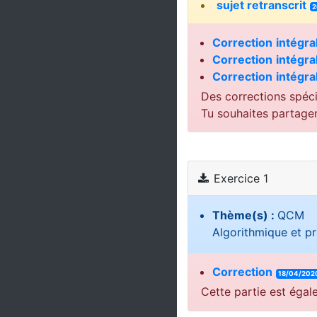
sujet retranscrit
2
Correction
intégra
Correction
intégra
Correction
intégra
Des corrections spéci
Tu souhaites partage
Exercice 1
Thème(s) :
QCM
Algorithmique et 
Correction
18/04/202
Cette partie est égal