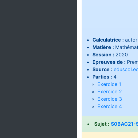
Calculatrice :
autor
Matière :
Mathémat
Session :
2020
Epreuves de :
Prem
Source :
eduscol.ed
Parties :
4
Exercice 1
Exercice 2
Exercice 3
Exercice 4
Sujet :
S0BAC21-S