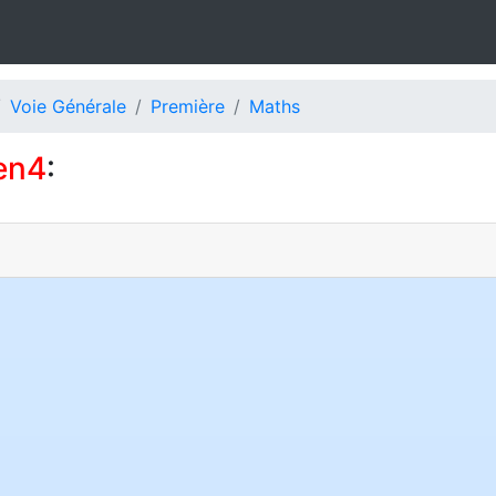
Voie Générale
Première
Maths
en4
: