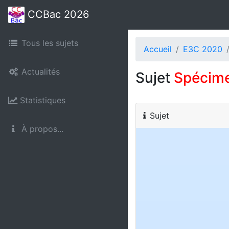
CCBac 2026
Tous les sujets
Accueil
E3C 2020
Actualités
Sujet
Spécim
Statistiques
Sujet
À propos...