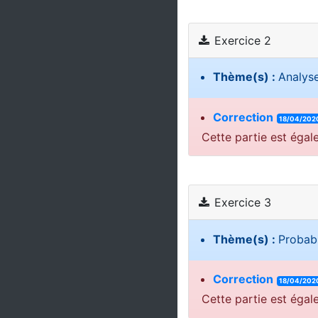
Exercice 2
Thème(s) :
Analys
Correction
18/04/202
Cette partie est égal
Exercice 3
Thème(s) :
Probabi
Correction
18/04/202
Cette partie est égal