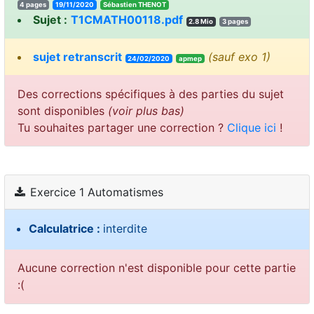
4 pages
19/11/2020
TONEHT neitsabéS
Sujet :
T1CMATH00118.pdf
2.8 Mio
3 pages
sujet retranscrit
(sauf exo 1)
24/02/2020
apmep
Des corrections spécifiques à des parties du sujet
sont disponibles
(voir plus bas)
Tu souhaites partager une correction ?
Clique ici
!
Exercice 1 Automatismes
Calculatrice :
interdite
Aucune correction n'est disponible pour cette partie
:(