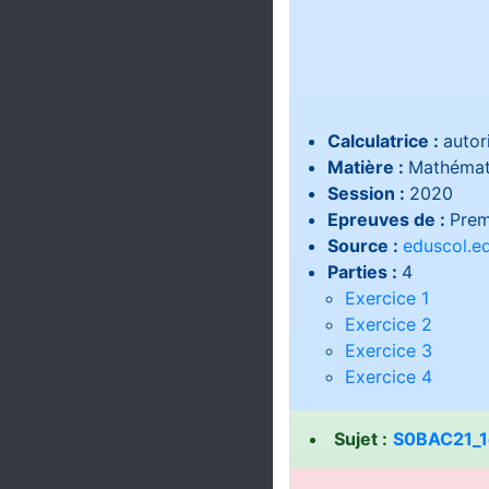
Calculatrice :
autor
Matière :
Mathémat
Session :
2020
Epreuves de :
Prem
Source :
eduscol.ed
Parties :
4
Exercice 1
Exercice 2
Exercice 3
Exercice 4
Sujet :
S0BAC21_1