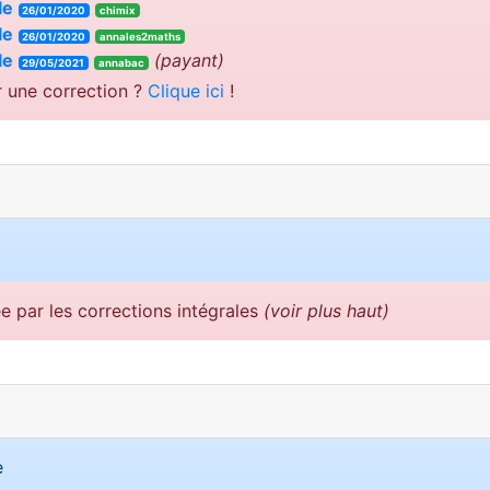
le
26/01/2020
chimix
le
26/01/2020
annales2maths
le
(payant)
29/05/2021
annabac
r une correction ?
Clique ici
!
ée par les corrections intégrales
(voir plus haut)
e