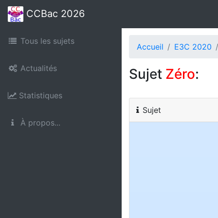
CCBac 2026
Tous les sujets
Accueil
E3C 2020
Actualités
Sujet
Zéro
:
Statistiques
Sujet
À propos...