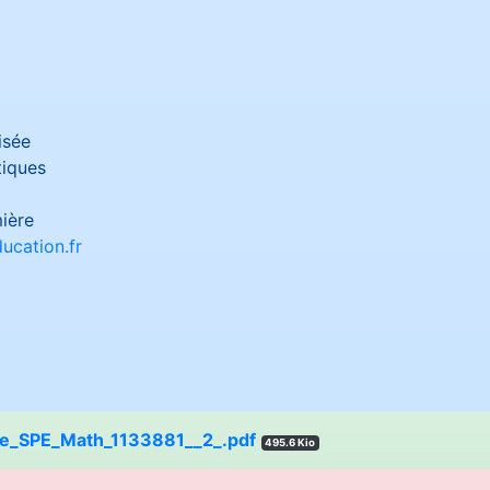
isée
iques
ière
ucation.fr
e_SPE_Math_1133881__2_.pdf
495.6 Kio