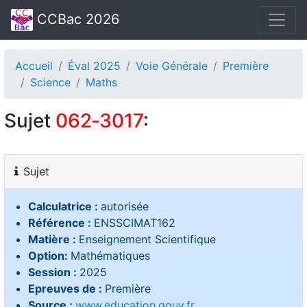
CCBac 2026
Accueil
Éval 2025
Voie Générale
Première
Science
Maths
Sujet
062‑3017
:
Sujet
Calculatrice :
autorisée
Référence :
ENSSCIMAT162
Matière :
Enseignement Scientifique
Option:
Mathématiques
Session :
2025
Epreuves de :
Première
Source :
www.education.gouv.fr