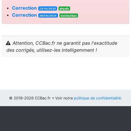
Correction
23/10/2025
physik
Correction
26/04/2024
vecteurbac
Attention, CCBac.fr ne garantit pas l'exactitude
des corrigés, utilisez-les intelligemment !
© 2018-2026 CCBac.fr
• Voir notre
politique de confidentialité
.
Vous pouvez
configurer (et consentir à) l'usage de cookies
optionnels
.