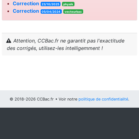
Correction
23/10/2025
physik
Correction
05/04/2024
vecteurbac
Attention, CCBac.fr ne garantit pas l'exactitude
des corrigés, utilisez-les intelligemment !
© 2018-2026 CCBac.fr
• Voir notre
politique de confidentialité
.
Vous pouvez
configurer (et consentir à) l'usage de cookies
optionnels
.