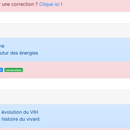
r une correction ?
Clique ici
!
me
futur des énergies
25
vecteurbac
 évolution du VIH
 histoire du vivant