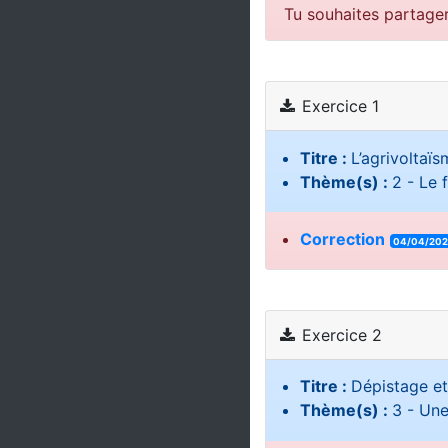
Tu souhaites partage
Exercice 1
Titre :
L’agrivoltaïs
Thème(s) :
2 - Le 
Correction
04/04/20
Exercice 2
Titre :
Dépistage et
Thème(s) :
3 - Une