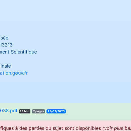
isée
I3213
ent Scientifique
inale
tion.gouv.fr
038.pdf
1.1 Mio
7 pages
23/02/2025
fiques à des parties du sujet sont disponibles
(voir plus ba