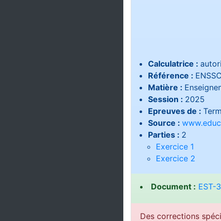
Calculatrice :
autor
Référence :
ENSSC
Matière :
Enseignem
Session :
2025
Epreuves de :
Term
Source :
www.educa
Parties :
2
Exercice 1
Exercice 2
Document :
EST-3
Des corrections spéci