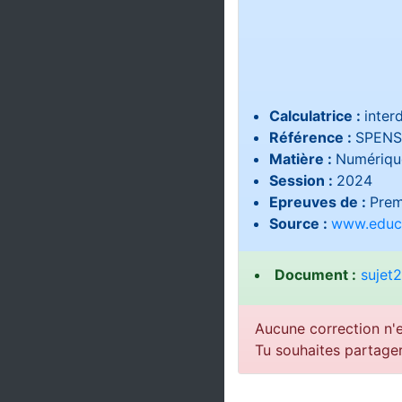
Calculatrice :
interd
Référence :
SPENS
Matière :
Numérique
Session :
2024
Epreuves de :
Prem
Source :
www.educa
Document :
sujet
Aucune correction n'e
Tu souhaites partage