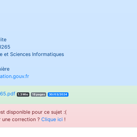
ite
I265
 et Sciences Informatiques
ière
tion.gouv.fr
265.pdf
1.3 Mio
18 pages
30/03/2024
st disponible pour ce sujet :(
r une correction ?
Clique ici
!