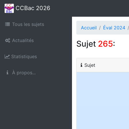
CCBac 2026
Tous les sujets
Accueil
Éval 2024
Actualités
Sujet
265
:
Statistiques
Sujet
À propos...