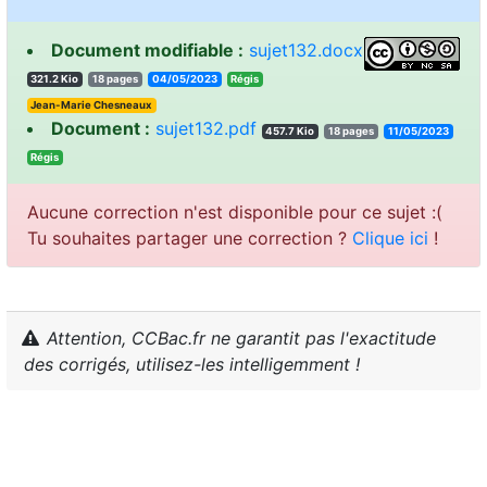
Document modifiable :
sujet132.docx
321.2 Kio
18 pages
04/05/2023
sigéR
Jean-Marie Chesneaux
Document :
sujet132.pdf
457.7 Kio
18 pages
11/05/2023
sigéR
Aucune correction n'est disponible pour ce sujet :(
Tu souhaites partager une correction ?
Clique ici
!
Attention, CCBac.fr ne garantit pas l'exactitude
des corrigés, utilisez-les intelligemment !