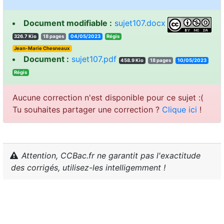
Document modifiable :
sujet107.docx
326.7 Kio
18 pages
04/05/2023
sigéR
Jean-Marie Chesneaux
Document :
sujet107.pdf
458.9 Kio
18 pages
10/05/2023
sigéR
Aucune correction n'est disponible pour ce sujet :(
Tu souhaites partager une correction ?
Clique ici
!
Attention, CCBac.fr ne garantit pas l'exactitude
des corrigés, utilisez-les intelligemment !