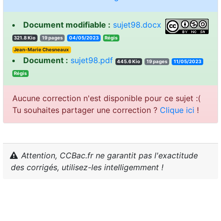
Document modifiable :
sujet98.docx
321.8 Kio
19 pages
04/05/2023
sigéR
Jean-Marie Chesneaux
Document :
sujet98.pdf
445.6 Kio
19 pages
11/05/2023
sigéR
Aucune correction n'est disponible pour ce sujet :(
Tu souhaites partager une correction ?
Clique ici
!
Attention, CCBac.fr ne garantit pas l'exactitude
des corrigés, utilisez-les intelligemment !