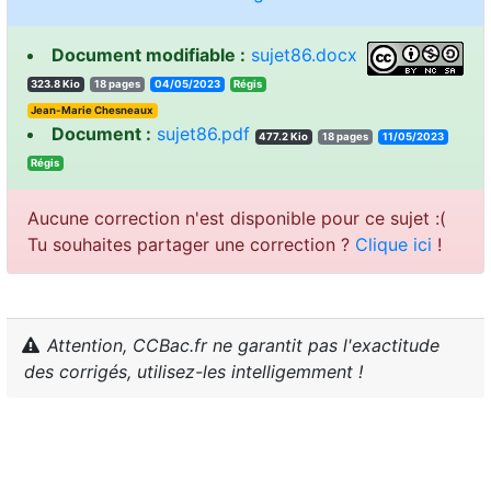
Document modifiable :
sujet86.docx
323.8 Kio
18 pages
04/05/2023
sigéR
Jean-Marie Chesneaux
Document :
sujet86.pdf
477.2 Kio
18 pages
11/05/2023
sigéR
Aucune correction n'est disponible pour ce sujet :(
Tu souhaites partager une correction ?
Clique ici
!
Attention, CCBac.fr ne garantit pas l'exactitude
des corrigés, utilisez-les intelligemment !