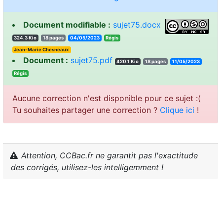
Document modifiable :
sujet75.docx
324.3 Kio
18 pages
04/05/2023
sigéR
Jean-Marie Chesneaux
Document :
sujet75.pdf
420.1 Kio
18 pages
11/05/2023
sigéR
Aucune correction n'est disponible pour ce sujet :(
Tu souhaites partager une correction ?
Clique ici
!
Attention, CCBac.fr ne garantit pas l'exactitude
des corrigés, utilisez-les intelligemment !