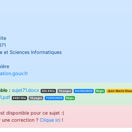
ite
I71
 et Sciences Informatiques
ière
tion.gouv.fr
ble :
sujet71.docx
322.6 Kio
18 pages
04/05/2023
sigéR
Jean-Marie Che
1.pdf
449.1 Kio
18 pages
11/05/2023
sigéR
st disponible pour ce sujet :(
r une correction ?
Clique ici
!