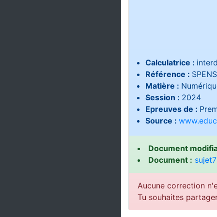
Calculatrice :
interd
Référence :
SPENS
Matière :
Numérique
Session :
2024
Epreuves de :
Prem
Source :
www.educa
Document modifia
Document :
sujet7
Aucune correction n'e
Tu souhaites partage