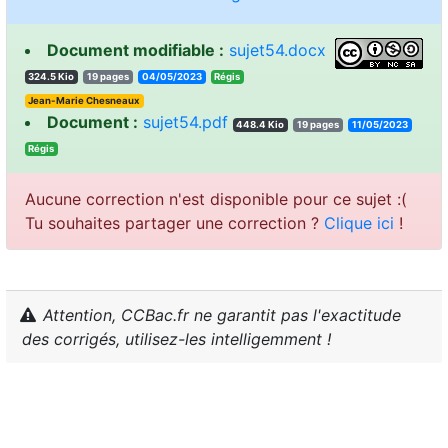
Document modifiable :
sujet54.docx
324.5 Kio
19 pages
04/05/2023
sigéR
Jean-Marie Chesneaux
Document :
sujet54.pdf
448.4 Kio
19 pages
11/05/2023
sigéR
Aucune correction n'est disponible pour ce sujet :(
Tu souhaites partager une correction ?
Clique ici
!
Attention, CCBac.fr ne garantit pas l'exactitude
des corrigés, utilisez-les intelligemment !