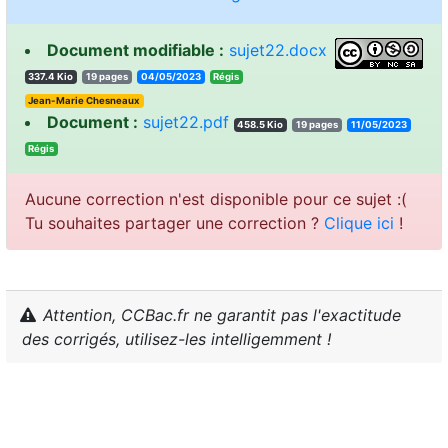
Document modifiable :
sujet22.docx
337.4 Kio
19 pages
04/05/2023
sigéR
Jean-Marie Chesneaux
Document :
sujet22.pdf
458.5 Kio
19 pages
11/05/2023
sigéR
Aucune correction n'est disponible pour ce sujet :(
Tu souhaites partager une correction ?
Clique ici
!
Attention, CCBac.fr ne garantit pas l'exactitude
des corrigés, utilisez-les intelligemment !