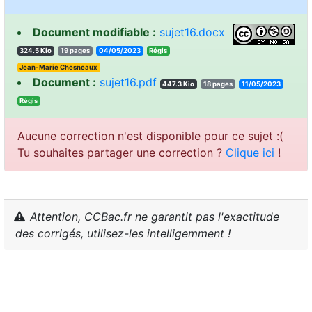
Document modifiable :
sujet16.docx
324.5 Kio
19 pages
04/05/2023
sigéR
Jean-Marie Chesneaux
Document :
sujet16.pdf
447.3 Kio
18 pages
11/05/2023
sigéR
Aucune correction n'est disponible pour ce sujet :(
Tu souhaites partager une correction ?
Clique ici
!
Attention, CCBac.fr ne garantit pas l'exactitude
des corrigés, utilisez-les intelligemment !