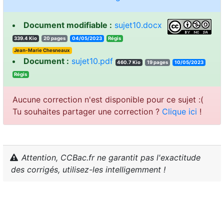
Document modifiable :
sujet10.docx
339.4 Kio
20 pages
04/05/2023
sigéR
Jean-Marie Chesneaux
Document :
sujet10.pdf
460.7 Kio
19 pages
10/05/2023
sigéR
Aucune correction n'est disponible pour ce sujet :(
Tu souhaites partager une correction ?
Clique ici
!
Attention, CCBac.fr ne garantit pas l'exactitude
des corrigés, utilisez-les intelligemment !