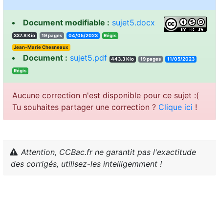
Document modifiable :
sujet5.docx
337.8 Kio
19 pages
04/05/2023
sigéR
Jean-Marie Chesneaux
Document :
sujet5.pdf
443.3 Kio
19 pages
11/05/2023
sigéR
Aucune correction n'est disponible pour ce sujet :(
Tu souhaites partager une correction ?
Clique ici
!
Attention, CCBac.fr ne garantit pas l'exactitude
des corrigés, utilisez-les intelligemment !