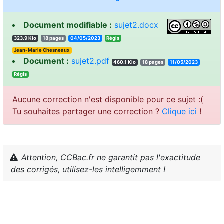
Document modifiable :
sujet2.docx
323.9 Kio
18 pages
04/05/2023
sigéR
Jean-Marie Chesneaux
Document :
sujet2.pdf
460.1 Kio
18 pages
11/05/2023
sigéR
Aucune correction n'est disponible pour ce sujet :(
Tu souhaites partager une correction ?
Clique ici
!
Attention, CCBac.fr ne garantit pas l'exactitude
des corrigés, utilisez-les intelligemment !