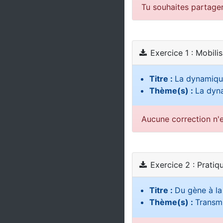
Tu souhaites partage
Exercice 1 : Mobili
Titre :
La dynamiqu
Thème(s) :
La dyna
Aucune correction n'e
Exercice 2 : Pratiq
Titre :
Du gène à la
Thème(s) :
Transmi