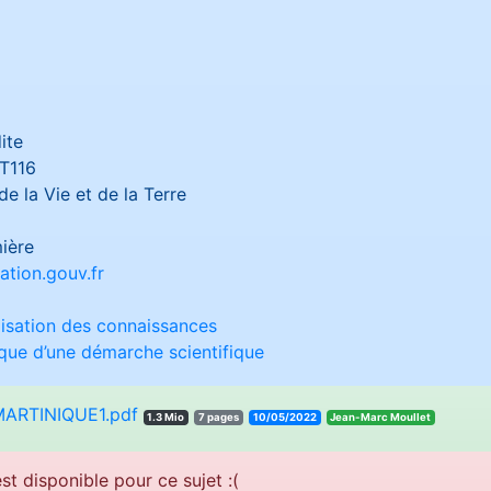
ite
T116
e la Vie et de la Terre
ière
tion.gouv.fr
lisation des connaissances
ique d’une démarche scientifique
ARTINIQUE1.pdf
1.3 Mio
7 pages
10/05/2022
telluoM craM-naeJ
st disponible pour ce sujet :(