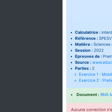
Calculatrice :
interd
Référence :
SPESV
Matière :
Sciences d
Session :
2022
Epreuves de :
Prem
Source :
www.educa
Parties :
2
Exercice 1 : Mobi
Exercice 2 : Prat
Document :
BNS M
Aucune correction n'e