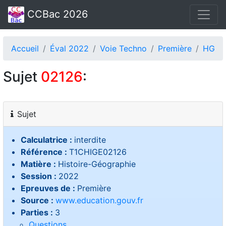
CCBac 2026
Accueil
Éval 2022
Voie Techno
Première
HG
Sujet
02126
:
Sujet
Calculatrice :
interdite
Référence :
T1CHIGE02126
Matière :
Histoire-Géographie
Session :
2022
Epreuves de :
Première
Source :
www.education.gouv.fr
Parties :
3
Questions