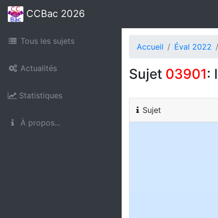
CCBac 2026
Tous les sujets
Accueil
Éval 2022
Actualités
Sujet
03901
:
Statistiques
Sujet
À propos...