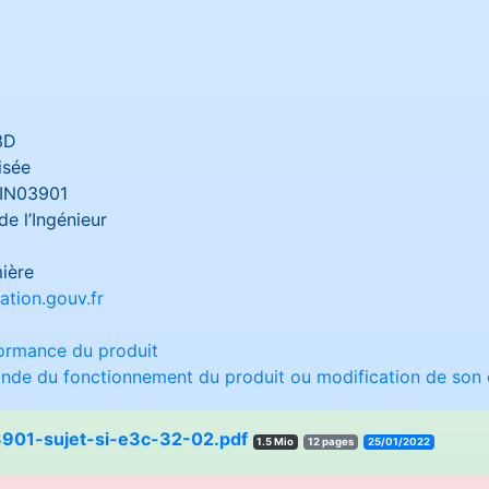
3D
isée
IN03901
de l’Ingénieur
ière
tion.gouv.fr
ormance du produit
nde du fonctionnement du produit ou modification de so
901-sujet-si-e3c-32-02.pdf
1.5 Mio
12 pages
25/01/2022