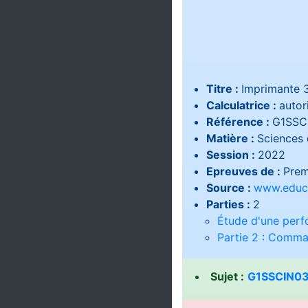
Titre :
Imprimante 
Calculatrice :
autor
Référence :
G1SSC
Matière :
Sciences 
Session :
2022
Epreuves de :
Prem
Source :
www.educa
Parties :
2
Étude d'une perf
Partie 2 : Comma
Sujet :
G1SSCIN03