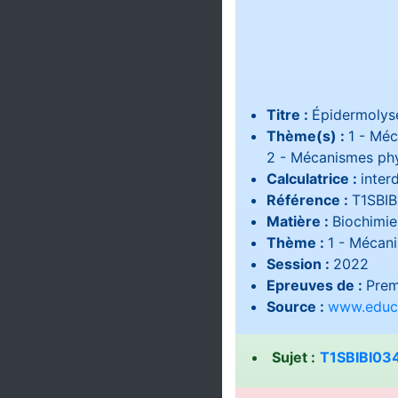
Titre :
Épidermolyse
Thème(s) :
1 - Méc
2 - Mécanismes phys
Calculatrice :
interd
Référence :
T1SBI
Matière :
Biochimie
Thème :
1 - Mécani
Session :
2022
Epreuves de :
Prem
Source :
www.educa
Sujet :
T1SBIBI03