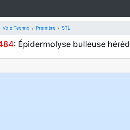
Voie Techno
Première
STL
484
: Épidermolyse bulleuse hérédi