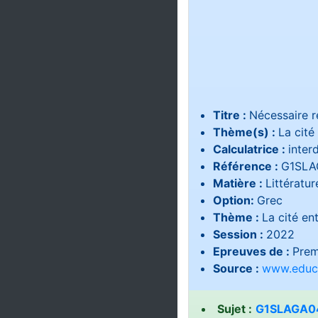
Titre :
Nécessaire r
Thème(s) :
La cité
Calculatrice :
interd
Référence :
G1SLA
Matière :
Littératur
Option:
Grec
Thème :
La cité ent
Session :
2022
Epreuves de :
Prem
Source :
www.educa
Sujet :
G1SLAGA04