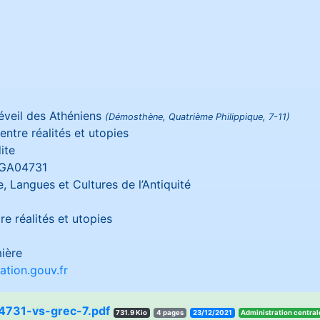
éveil des Athéniens
(Démosthène, Quatrième Philippique, 7-11)
 entre réalités et utopies
ite
GA04731
e, Langues et Cultures de l’Antiquité
re réalités et utopies
ière
tion.gouv.fr
731-vs-grec-7.pdf
731.9 Kio
4 pages
23/12/2021
elartnec noitartsinimd