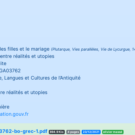
es filles et le mariage
(Plutarque, Vies parallèles, Vie de Lycurgue, 14,
 entre réalités et utopies
ite
GA03762
e, Langues et Cultures de l’Antiquité
re réalités et utopies
ière
tion.gouv.fr
762-bo-grec-1.pdf
894.9 Kio
4 pages
23/12/2021
éssam reivilo