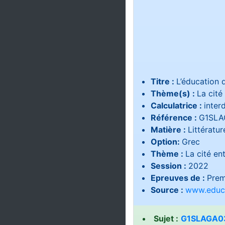
Titre :
L’éducation d
Thème(s) :
La cité
Calculatrice :
interd
Référence :
G1SLA
Matière :
Littératur
Option:
Grec
Thème :
La cité ent
Session :
2022
Epreuves de :
Prem
Source :
www.educa
Sujet :
G1SLAGA03