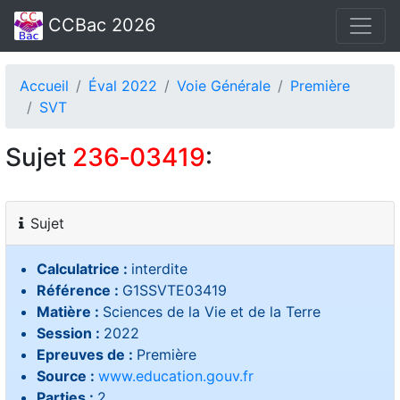
CCBac 2026
Accueil
Éval 2022
Voie Générale
Première
SVT
Sujet
236‑03419
:
Sujet
Calculatrice :
interdite
Référence :
G1SSVTE03419
Matière :
Sciences de la Vie et de la Terre
Session :
2022
Epreuves de :
Première
Source :
www.education.gouv.fr
Parties :
2