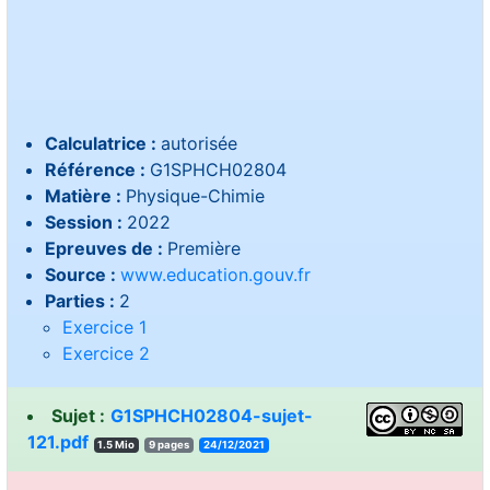
Calculatrice :
autorisée
Référence :
G1SPHCH02804
Matière :
Physique-Chimie
Session :
2022
Epreuves de :
Première
Source :
www.education.gouv.fr
Parties :
2
Exercice 1
Exercice 2
Sujet :
G1SPHCH02804-sujet-
121.pdf
1.5 Mio
9 pages
24/12/2021