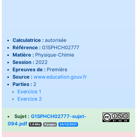
Calculatrice :
autorisée
Référence :
G1SPHCH02777
Matière :
Physique-Chimie
Session :
2022
Epreuves de :
Première
Source :
www.education.gouv.fr
Parties :
2
Exercice 1
Exercice 2
Sujet :
G1SPHCH02777-sujet-
094.pdf
1.4 Mio
9 pages
24/12/2021