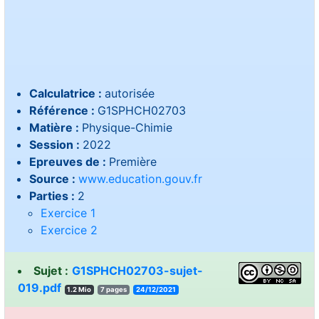
Calculatrice :
autorisée
Référence :
G1SPHCH02703
Matière :
Physique-Chimie
Session :
2022
Epreuves de :
Première
Source :
www.education.gouv.fr
Parties :
2
Exercice 1
Exercice 2
Sujet :
G1SPHCH02703-sujet-
019.pdf
1.2 Mio
7 pages
24/12/2021