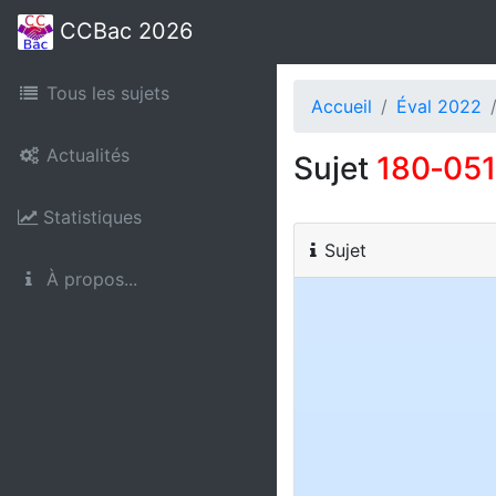
CCBac 2026
Tous les sujets
Accueil
Éval 2022
Actualités
Sujet
180‑05
Statistiques
Sujet
À propos...