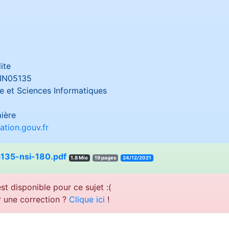
ite
IN05135
 et Sciences Informatiques
ière
tion.gouv.fr
135-nsi-180.pdf
1.8 Mio
19 pages
24/12/2021
st disponible pour ce sujet :(
r une correction ?
Clique ici
!