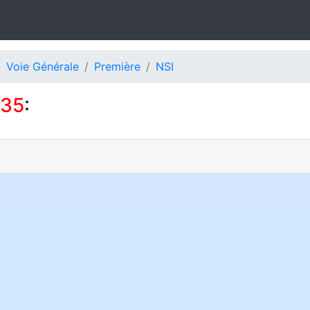
Voie Générale
Première
NSI
135
: