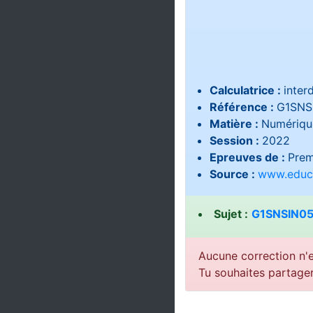
Calculatrice :
interd
Référence :
G1SNS
Matière :
Numérique
Session :
2022
Epreuves de :
Prem
Source :
www.educa
Sujet :
G1SNSIN05
Aucune correction n'e
Tu souhaites partage