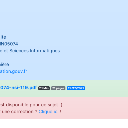
ite
IN05074
 et Sciences Informatiques
ière
tion.gouv.fr
074-nsi-119.pdf
2.1 Mio
21 pages
24/12/2021
st disponible pour ce sujet :(
r une correction ?
Clique ici
!