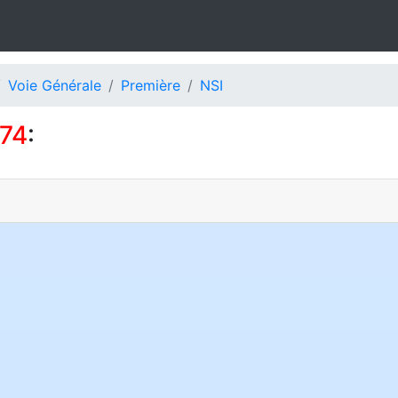
Voie Générale
Première
NSI
074
: