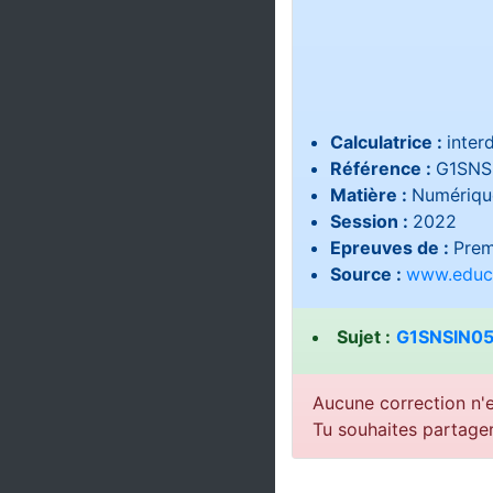
Calculatrice :
interd
Référence :
G1SNS
Matière :
Numérique
Session :
2022
Epreuves de :
Prem
Source :
www.educa
Sujet :
G1SNSIN05
Aucune correction n'e
Tu souhaites partage