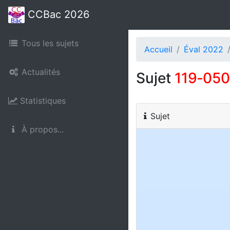
CCBac 2026
Tous les sujets
Accueil
Éval 2022
Actualités
Sujet
119‑05
Statistiques
Sujet
À propos...