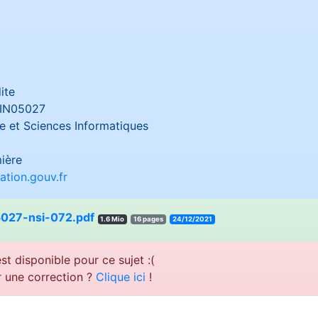
ite
IN05027
 et Sciences Informatiques
ière
tion.gouv.fr
027-nsi-072.pdf
1.6 Mio
16 pages
24/12/2021
st disponible pour ce sujet :(
r une correction ?
Clique ici
!