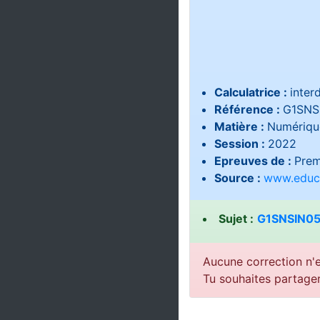
Calculatrice :
interd
Référence :
G1SNS
Matière :
Numérique
Session :
2022
Epreuves de :
Prem
Source :
www.educa
Sujet :
G1SNSIN05
Aucune correction n'e
Tu souhaites partage