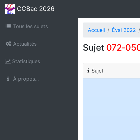
CCBac 2026
Tous les sujets
Accueil
Éval 2022
Actualités
Sujet
072‑05
Statistiques
Sujet
À propos...