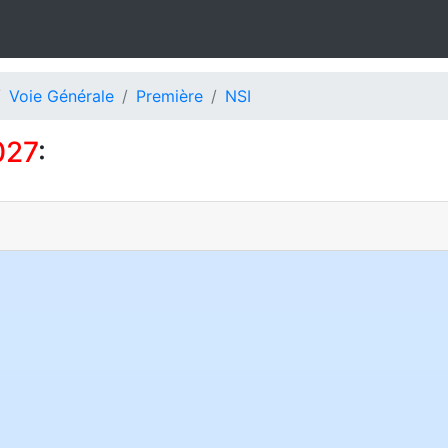
Voie Générale
Première
NSI
027
: