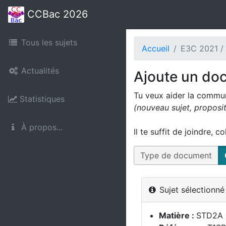
CCBac 2026
Tous les sujets
Accueil
E3C 2021 /
Actualités
Ajoute un do
Tu veux aider la commu
Statistiques
(nouveau sujet, proposi
À propos...
Il te suffit de joindre, c
Type de document
Sujet sélectionn
Matière :
STD2A