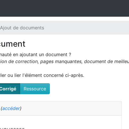
 Ajout de documents
cument
nauté en ajoutant un document ?
tion de correction, pages manquantes, document de meilleur
oller ou lier l'élément concerné ci-après.
Corrigé
Ressource
é
(
accéder
)