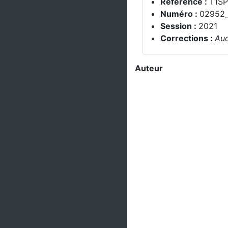
Référence :
T1S
Numéro :
02952
Session :
2021
Corrections :
Auc
Auteur