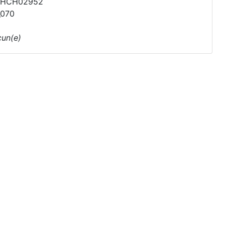
PHCH02952
_070
un(e)