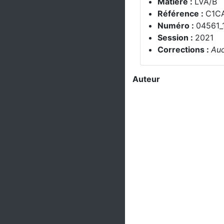
Matière :
LVA/B
Référence :
C1C
Numéro :
04561_
Session :
2021
Corrections :
Auc
Auteur