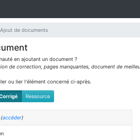
 Ajout de documents
cument
nauté en ajoutant un document ?
tion de correction, pages manquantes, document de meilleur
oller ou lier l'élément concerné ci-après.
Corrigé
Ressource
é
(
accéder
)
en