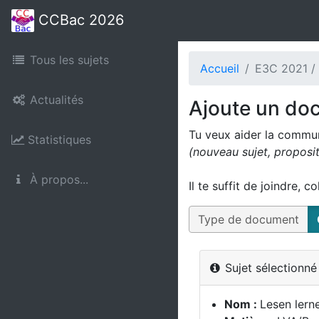
CCBac 2026
Tous les sujets
Accueil
E3C 2021 /
Actualités
Ajoute un do
Tu veux aider la commu
Statistiques
(nouveau sujet, proposi
À propos...
Il te suffit de joindre, c
Type de document
Sujet sélectionn
Nom :
Lesen lern