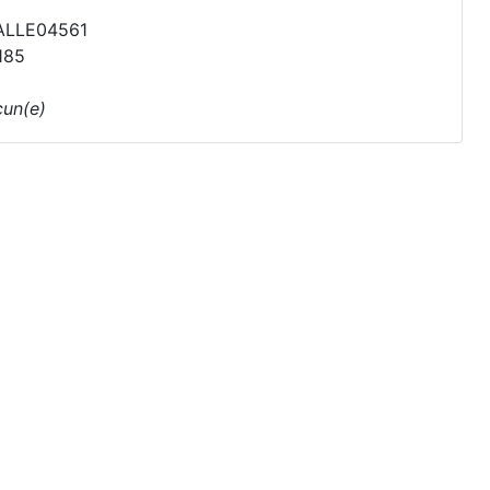
ALLE04561
185
un(e)