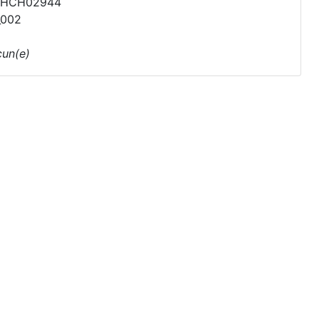
PHCH02944
_002
un(e)