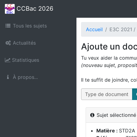
CCBac 2026
Tous les sujets
Accueil
E3C 2021 /
Actualités
Ajoute un do
Tu veux aider la commu
Statistiques
(nouveau sujet, proposi
À propos...
Il te suffit de joindre, c
Type de document
Sujet sélectionn
Matière :
STD2A