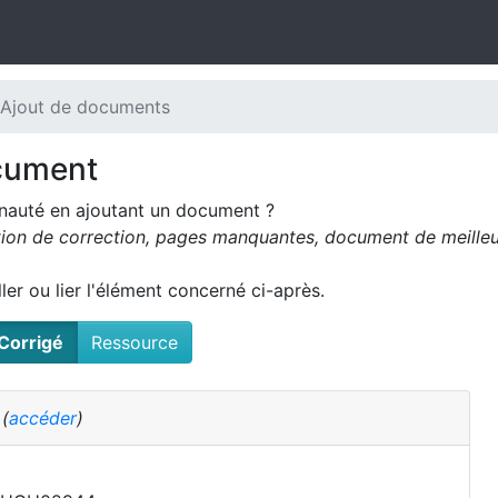
 Ajout de documents
cument
nauté en ajoutant un document ?
tion de correction, pages manquantes, document de meilleur
oller ou lier l'élément concerné ci-après.
Corrigé
Ressource
é
(
accéder
)