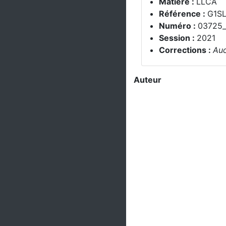
Matière :
LLCA
Référence :
G1S
Numéro :
03725
Session :
2021
Corrections :
Auc
Auteur