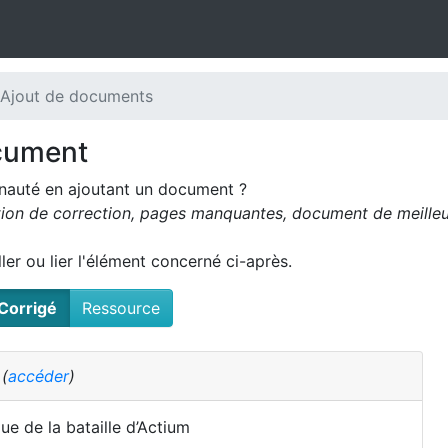
 Ajout de documents
cument
nauté en ajoutant un document ?
tion de correction, pages manquantes, document de meilleur
oller ou lier l'élément concerné ci-après.
Corrigé
Ressource
é
(
accéder
)
ue de la bataille d’Actium