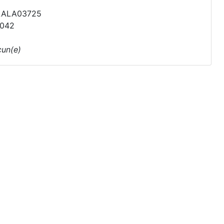
LALA03725
_042
un(e)