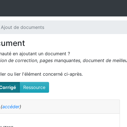
 Ajout de documents
cument
nauté en ajoutant un document ?
tion de correction, pages manquantes, document de meilleur
oller ou lier l'élément concerné ci-après.
Corrigé
Ressource
é
(
accéder
)