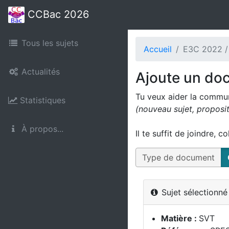
CCBac 2026
Tous les sujets
Accueil
E3C 2022 /
Actualités
Ajoute un do
Tu veux aider la commu
Statistiques
(nouveau sujet, proposi
À propos...
Il te suffit de joindre, c
Type de document
Sujet sélectionn
Matière :
SVT