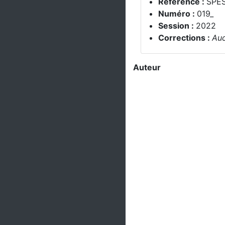
Référence :
SPE
Numéro :
019_
Session :
2022
Corrections :
Auc
Auteur