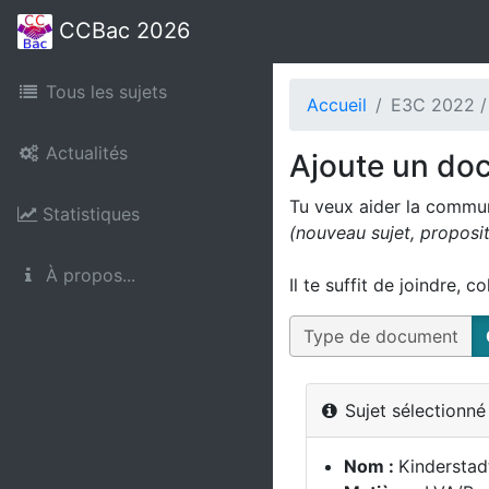
CCBac 2026
Tous les sujets
Accueil
E3C 2022 /
Actualités
Ajoute un do
Tu veux aider la commu
Statistiques
(nouveau sujet, proposi
À propos...
Il te suffit de joindre, c
Type de document
Sujet sélectionn
Nom :
Kinderstadt