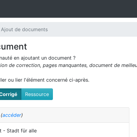
 Ajout de documents
cument
nauté en ajoutant un document ?
tion de correction, pages manquantes, document de meilleur
oller ou lier l'élément concerné ci-après.
Corrigé
Ressource
é
(
accéder
)
 - Stadt für alle