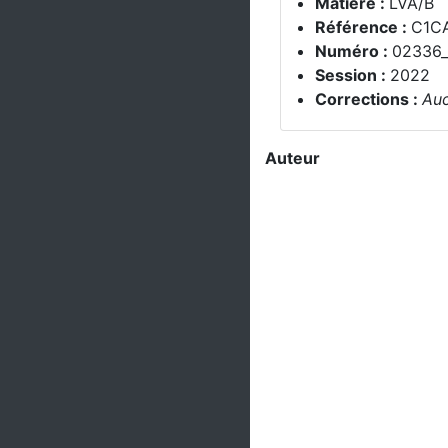
Matière :
LVA/B
Référence :
C1C
Numéro :
02336_
Session :
2022
Corrections :
Auc
Auteur