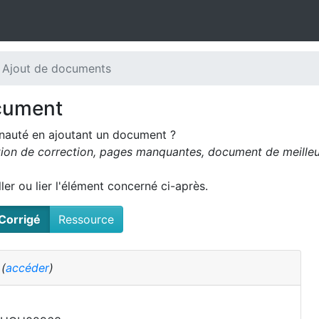
 Ajout de documents
cument
nauté en ajoutant un document ?
tion de correction, pages manquantes, document de meilleur
oller ou lier l'élément concerné ci-après.
Corrigé
Ressource
é
(
accéder
)