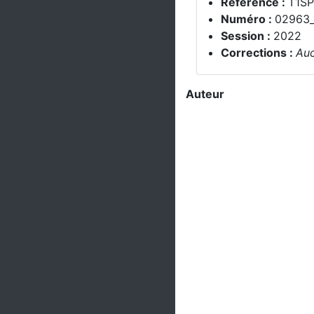
Référence :
T1S
Numéro :
02963
Session :
2022
Corrections :
Auc
Auteur