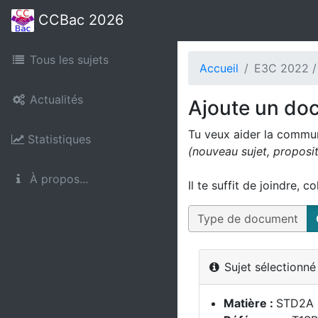
CCBac 2026
Tous les sujets
Accueil
E3C 2022 /
Actualités
Ajoute un do
Tu veux aider la commu
Statistiques
(nouveau sujet, proposi
À propos...
Il te suffit de joindre, c
Type de document
Sujet sélectionn
Matière :
STD2A