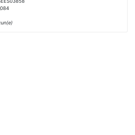
SEES03858
_084
un(e)