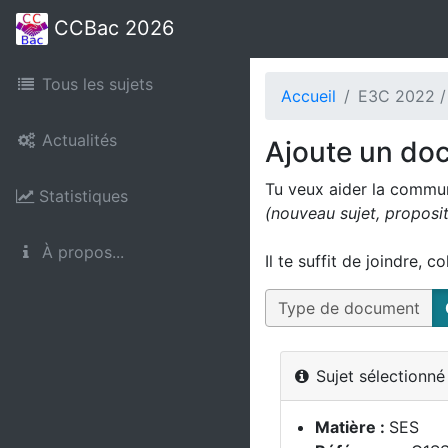
CCBac 2026
Tous les sujets
Accueil
E3C 2022 /
Actualités
Ajoute un do
Tu veux aider la commu
Statistiques
(nouveau sujet, proposi
À propos...
Il te suffit de joindre, c
Type de document
Sujet sélectionn
Matière :
SES