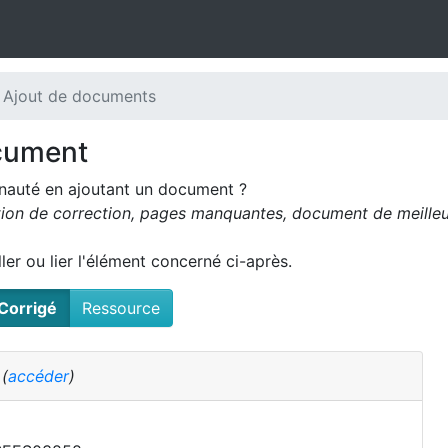
 Ajout de documents
cument
nauté en ajoutant un document ?
tion de correction, pages manquantes, document de meilleur
oller ou lier l'élément concerné ci-après.
Corrigé
Ressource
é
(
accéder
)