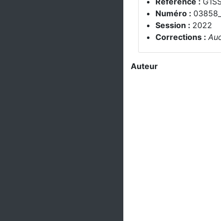
Référence :
G1S
Numéro :
03858
Session :
2022
Corrections :
Auc
Auteur