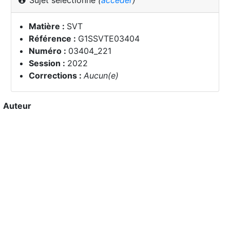
Sujet sélectionné
(
accéder
)
Matière :
SVT
Référence :
G1SSVTE03404
Numéro :
03404_221
Session :
2022
Corrections :
Aucun(e)
Auteur